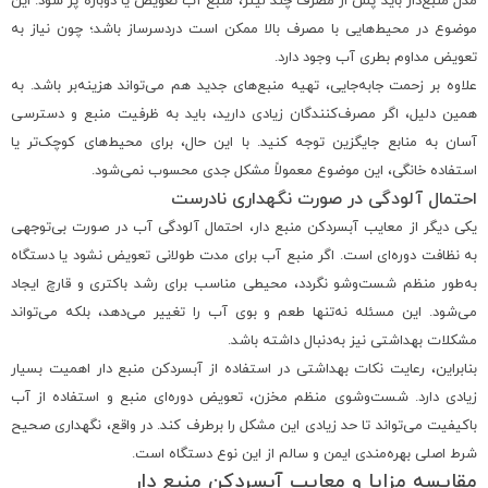
مدل منبع‌دار باید پس از مصرف چند لیتر، منبع آب تعویض یا دوباره پر شود. این
موضوع در محیط‌هایی با مصرف بالا ممکن است دردسرساز باشد؛ چون نیاز به
تعویض مداوم بطری آب وجود دارد.
علاوه بر زحمت جابه‌جایی، تهیه منبع‌های جدید هم می‌تواند هزینه‌بر باشد. به
همین دلیل، اگر مصرف‌کنندگان زیادی دارید، باید به ظرفیت منبع و دسترسی
آسان به منابع جایگزین توجه کنید. با این حال، برای محیط‌های کوچک‌تر یا
استفاده خانگی، این موضوع معمولاً مشکل جدی محسوب نمی‌شود.
احتمال آلودگی در صورت نگهداری نادرست
یکی دیگر از معایب آبسردکن منبع دار، احتمال آلودگی آب در صورت بی‌توجهی
به نظافت دوره‌ای است. اگر منبع آب برای مدت طولانی تعویض نشود یا دستگاه
به‌طور منظم شست‌وشو نگردد، محیطی مناسب برای رشد باکتری و قارچ ایجاد
می‌شود. این مسئله نه‌تنها طعم و بوی آب را تغییر می‌دهد، بلکه می‌تواند
مشکلات بهداشتی نیز به‌دنبال داشته باشد.
بنابراین، رعایت نکات بهداشتی در استفاده از آبسردکن منبع دار اهمیت بسیار
زیادی دارد. شست‌وشوی منظم مخزن، تعویض دوره‌ای منبع و استفاده از آب
باکیفیت می‌تواند تا حد زیادی این مشکل را برطرف کند. در واقع، نگهداری صحیح
شرط اصلی بهره‌مندی ایمن و سالم از این نوع دستگاه است.
مقایسه مزایا و معایب آبسردکن منبع دار