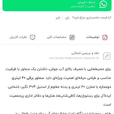
ارتباط با فروش
تماس با کارشناسان
آیا قیمت مناسب‌تری سراغ دارید؟
بلی
خیر
توضیحات
مشخصات کلی
نظرات کاربران
نقد و بررسی اجمالی
20-Liter Double-Walled Electric Samovar
برای محیط‌هایی با مصرف بالای آب جوش، داشتن یک سماور با ظرفیت
مناسب و طراحی حرفه‌ای اهمیت ویژه‌ای دارد.
سماور برقی 20 لیتری
دوجداره
با مخزن 20 لیتری و بدنه مقاوم از استیل 304 نگیر، انتخابی
ایده‌آل برای رستوران‌ها، کافی‌شاپ‌ها، هتل‌ها و دفاتر اداری پرجمعیت
است.
طراحی دوجداره دستگاه باعث حفظ دمای آب برای مدت طولانی و