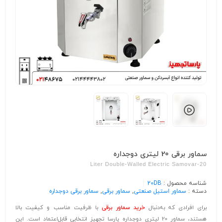
سماور برقی 20 لیتری دوجداره
20-Liter Double-Walled Electric Samovar
شناسه محصول :
20DB
دسته :
سماور استیل صنعتی
,
سماور برقی
,
سماور برقی دوجداره
برای افرادی که به‌دنبال
خرید سماور برقی
با ظرفیت مناسب و کیفیت بالا
هستند، سماور 20 لیتری دوجداره پارسا تجهیز انتخابی قابل‌اعتماد است. این