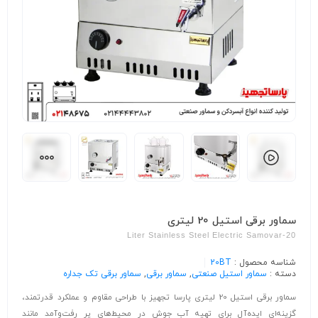
سماور برقی استیل 20 لیتری
20-Liter Stainless Steel Electric Samovar
شناسه محصول :
20BT
دسته :
سماور استیل صنعتی
,
سماور برقی
,
سماور برقی تک جداره
سماور برقی استیل 20 لیتری پارسا تجهیز با طراحی مقاوم و عملکرد قدرتمند،
گزینه‌ای ایده‌آل برای تهیه آب جوش در محیط‌های پر رفت‌وآمد مانند